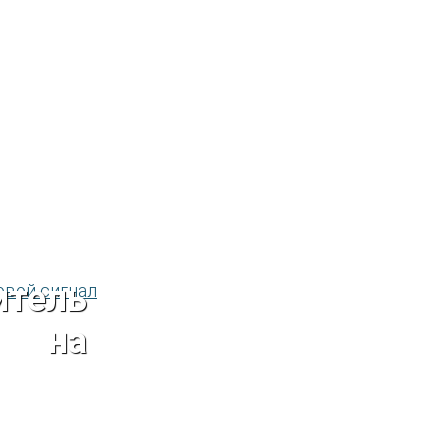
итель
я на