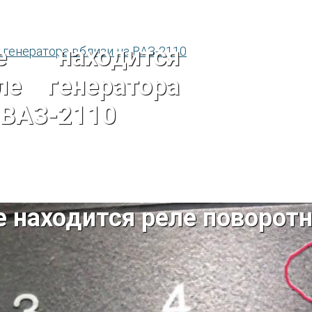
е находится
ле генератора
 ВАЗ-2110
е находится реле поворот