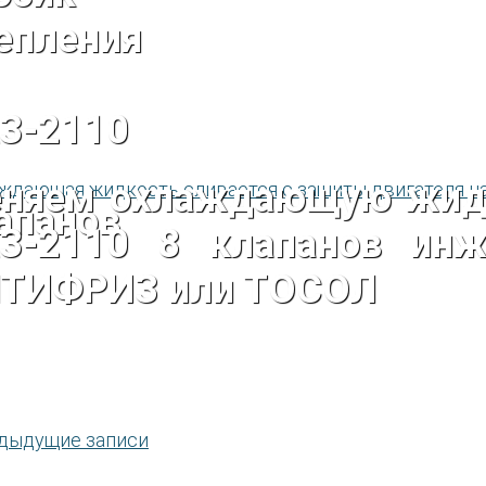
епления
З-2110
няем охлаждающую жид
апанов
З-2110 8 клапанов ин
ТИФРИЗ или ТОСОЛ
дыдущие записи