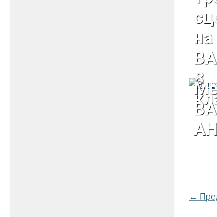
сц
на
ВА
8
Ме
кл
ВА
АН
←
Пре