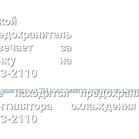
кой
едохранитель
твечает за
ечку на
З-2110
е находится предохран
нтилятора охлаждени
З-2110