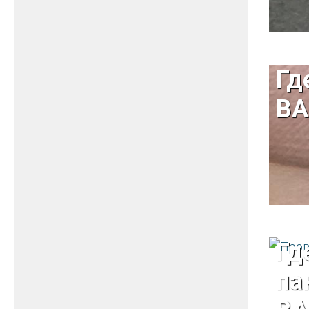
Гд
ВА
Г
п