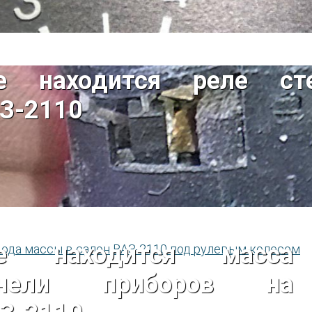
е находится реле ст
З-2110
де находится масса
анели приборов на