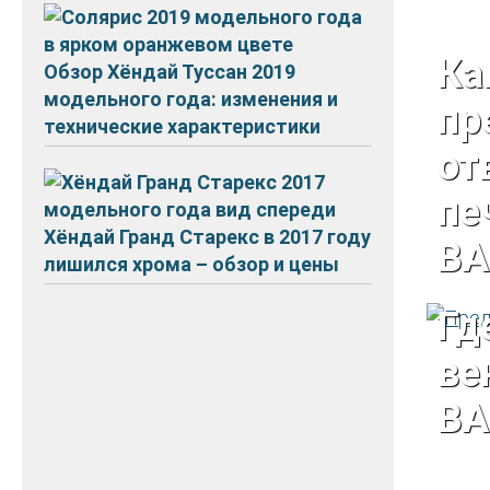
Ка
Обзор Хёндай Туссан 2019
модельного года: изменения и
пр
технические характеристики
о
п
Хёндай Гранд Старекс в 2017 году
ВА
лишился хрома – обзор и цены
Гд
ве
ВА