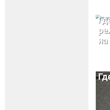
Гд
ре
на
Гд