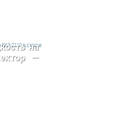
кость на
жектор —