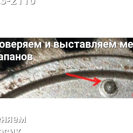
З-2110
оверяем и выставляем ме
апанов
няем
осик