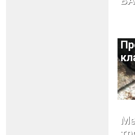
ВА
Пр
кл
Ме
тр