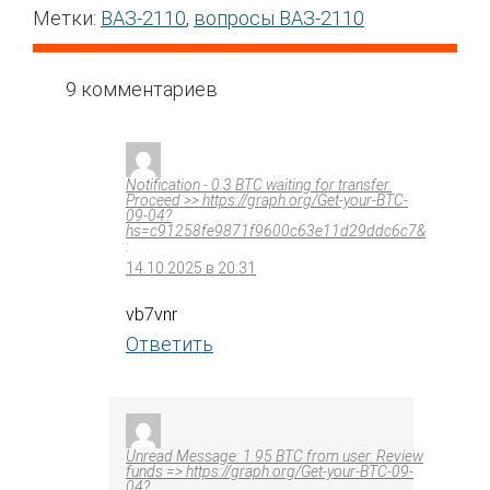
Метки:
ВАЗ-2110
,
вопросы ВАЗ-2110
9 комментариев
Notification - 0.3 BTC waiting for transfer.
Proceed >> https://graph.org/Get-your-BTC-
09-04?
hs=c91258fe9871f9600c63e11d29ddc6c7&
:
14.10.2025 в 20:31
vb7vnr
Ответить
Unread Message: 1.95 BTC from user. Review
funds => https://graph.org/Get-your-BTC-09-
04?