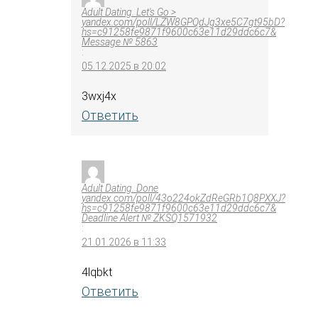
Adult Dating. Let's Go >
yandex.com/poll/LZW8GPQdJg3xe5C7gt95bD?
hs=c91258fe9871f9600c63e11d29ddc6c7&
Message № 5863
:
05.12.2025 в 20:02
3wxj4x
Ответить
Adult Dating. Done
yandex.com/poll/43o224okZdReGRb1Q8PXXJ?
hs=c91258fe9871f9600c63e11d29ddc6c7&
Deadline Alert № ZKSQ1571932
:
21.01.2026 в 11:33
4lqbkt
Ответить