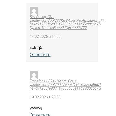
Sex Dating. OK -
yandex.com/poll/83KivWDXMPec4g5zdPdmjT?
hs=c91258fe9871f9600c63e11d29ddc6c7&
System Notification № IQBO5385722
:
14.02.2026 в 11:55
xbloq6
Ответить
Transfer +1.824189 btc. Get ->
yandex.com/poll/PdZ7vgekGrNakuXZcpiB6b?
hs=c91258fe9871f9600c63e11d29ddc6c7&
:
19.02.2026 в 20:03
wyvwai
Ответить