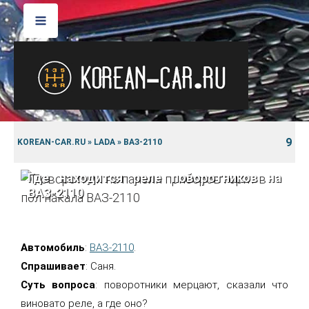
9
KOREAN-CAR.RU
»
LADA
»
ВАЗ-2110
Где находится реле поворотников на
ВАЗ-2110
Автомобиль
:
ВАЗ-2110
.
Спрашивает
: Саня.
Суть вопроса
: поворотники мерцают, сказали что
виновато реле, а где оно?