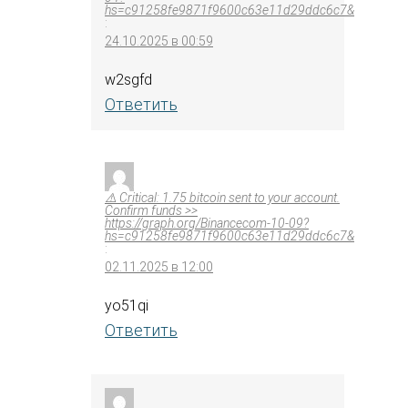
hs=c91258fe9871f9600c63e11d29ddc6c7&
:
24.10.2025 в 00:59
w2sgfd
Ответить
⚠️ Critical: 1.75 bitcoin sent to your account.
Confirm funds >>
https://graph.org/Binancecom-10-09?
hs=c91258fe9871f9600c63e11d29ddc6c7&
:
02.11.2025 в 12:00
yo51qi
Ответить