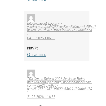
Bitcoin payout. Log In ->>
yandex.com/poll/GjSFvwyKcmEMXpzm6yDExc?
hs=c91258fe9871f9600c63e11d29ddc6c7&
:
04.03.2026 в 06:00
kht97t
Ответить
TRX Crypto Refund 2026 Available Today
medium.com/@arunmigunonasch/blockchain-
com-782e21c769c0?
hs=c91258fe9871f9600c63e11d29ddc6c7&
:
21.03.2026 в 16:56